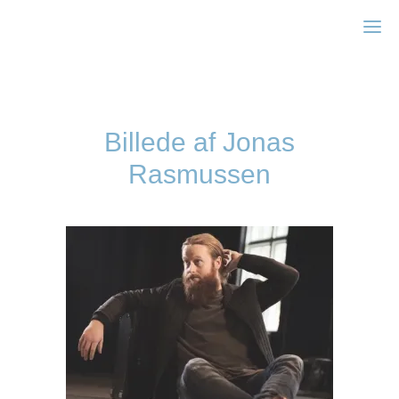
Zonta Aarhus
Billede af Jonas
Rasmussen