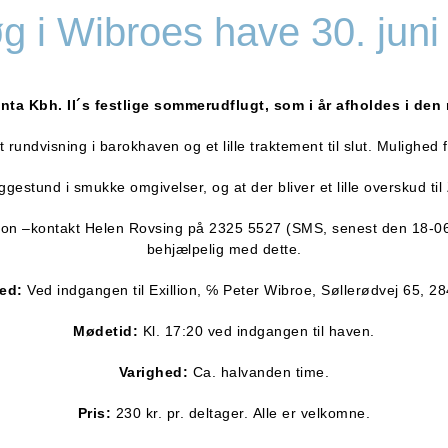
g i Wibroes have 30. juni
nta Kbh. II´s festlige sommerudflugt, som i år afholdes i den
undvisning i barokhaven og et lille traktement til slut. Mulighed fo
yggestund i smukke omgivelser, og at der bliver et lille overskud til
illion –kontakt Helen Rovsing på 2325 5527 (SMS, senest den 18-06
behjælpelig med dette.
ed:
Ved indgangen til Exillion, ℅ Peter Wibroe, Søllerødvej 65, 2
Mødetid:
Kl. 17:20 ved indgangen til haven.
Varighed:
Ca. halvanden time.
Pris:
230 kr. pr. deltager. Alle er velkomne.