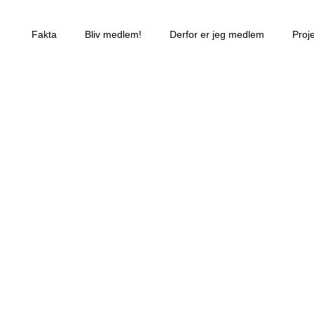
Fakta
Bliv medlem!
Derfor er jeg medlem
Proj