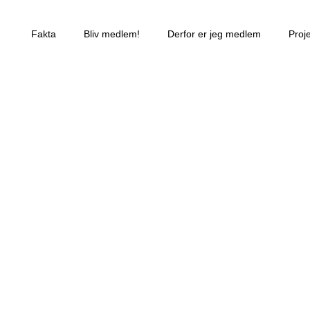
Fakta
Bliv medlem!
Derfor er jeg medlem
Proj