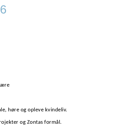
26
l
være
 tale, høre og opleve kvindeliv.
rojekter og Zontas formål.