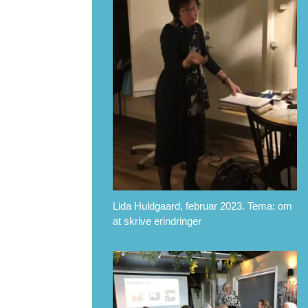
Lida Huldgaard, februar 2023. Tema: om
at skrive erindringer