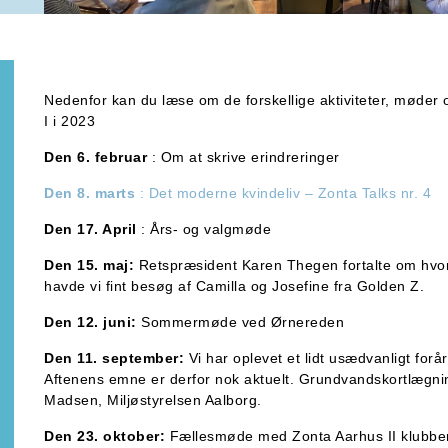
Nedenfor kan du læse om de forskellige aktiviteter, møder 
I i 2023
Den 6. februar
: Om at skrive erindreringer
Den 8. marts
: Det moderne kvindeliv – Zonta Talks nr. 4
Den 17. April
: Års- og valgmøde
Den 15. maj:
Retspræsident Karen Thegen fortalte om hvo
havde vi fint besøg af Camilla og Josefine fra Golden Z.
Den 12. juni:
Sommermøde ved Ørnereden
Den 11. september:
Vi har oplevet et lidt usædvanligt for
Aftenens emne er derfor nok aktuelt. Grundvandskortlægnin
Madsen, Miljøstyrelsen Aalborg.
Den 23. oktober:
Fællesmøde med Zonta Aarhus II klubbe