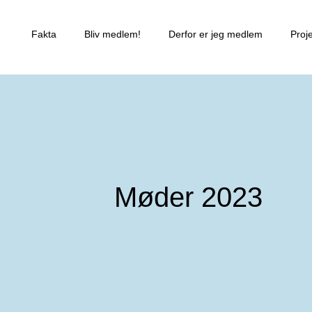
Fakta
Bliv medlem!
Derfor er jeg medlem
Proj
Møder 2023