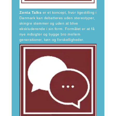
Zonta Talks
er et koncept, hvor ligestilling i
Danmark kan debatteres uden stereotyper,
skingre stemmer og uden at blive
ekskluderende i sin form. Formålet er at få
nye indsigter og bygge bro mellem
generationer, køn og forskelligheder.